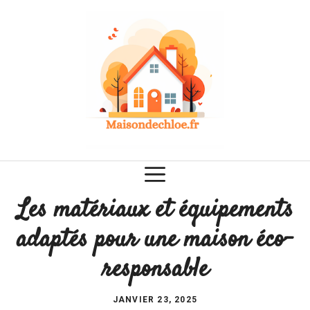
Aller
au
contenu
Les matériaux et équipements
adaptés pour une maison éco-
responsable
JANVIER 23, 2025