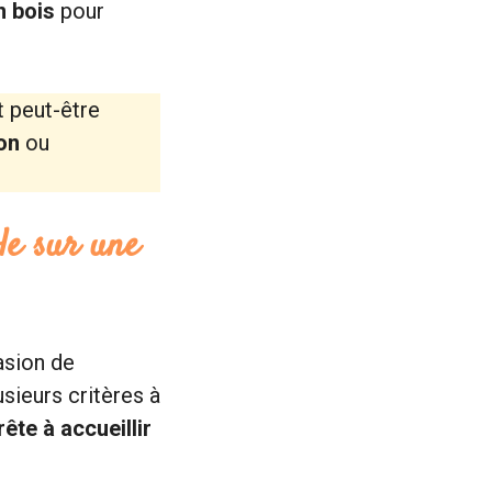
n bois
pour
t peut-être
on
ou
le sur une
asion de
sieurs critères à
ête à accueillir