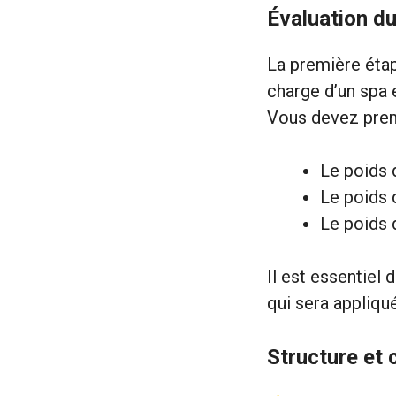
Évaluation du
La première étap
charge d’un spa e
Vous devez pren
Le poids d
Le poids d
Le poids d
Il est essentiel
qui sera appliqué
Structure et 