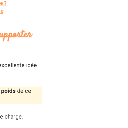
e ?
is
supporter
excellente idée
 poids
de ce
e charge.